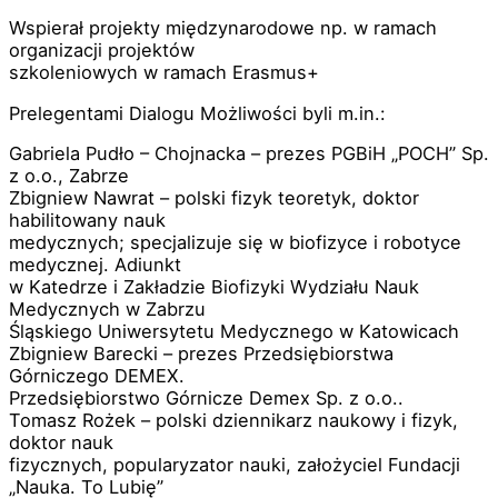
Wspierał projekty międzynarodowe np. w ramach
organizacji projektów
szkoleniowych w ramach Erasmus+
Prelegentami Dialogu Możliwości byli m.in.:
Gabriela Pudło – Chojnacka – prezes PGBiH „POCH” Sp.
z o.o., Zabrze
Zbigniew Nawrat – polski fizyk teoretyk, doktor
habilitowany nauk
medycznych; specjalizuje się w biofizyce i robotyce
medycznej. Adiunkt
w Katedrze i Zakładzie Biofizyki Wydziału Nauk
Medycznych w Zabrzu
Śląskiego Uniwersytetu Medycznego w Katowicach
Zbigniew Barecki – prezes Przedsiębiorstwa
Górniczego DEMEX.
Przedsiębiorstwo Górnicze Demex Sp. z o.o..
Tomasz Rożek – polski dziennikarz naukowy i fizyk,
doktor nauk
fizycznych, popularyzator nauki, założyciel Fundacji
„Nauka. To Lubię”